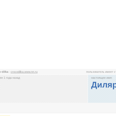
o-dilka
:
crocodilka.www.nn.ru
пользователь имеет 
е 1 года назад
настоящее имя:
Диля