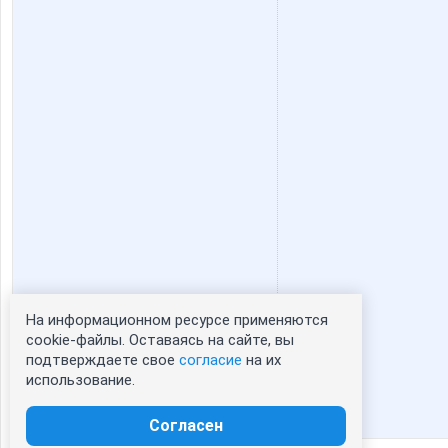
На информационном ресурсе применяются
Статистика портрета:
cookie-файлы. Оставаясь на сайте, вы
подтверждаете свое
согласие
на их
сейчас просматривают портрет - 0
использование.
зарегистрированные пользователи
посетившие портрет за 7 дней - 0
Согласен