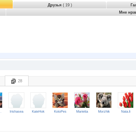
Друзья
( 19 )
Га
Мне нра
28
ry unit
Irishasea
KateHok
KotoPes
Marietta
Morzhik
Nata.li