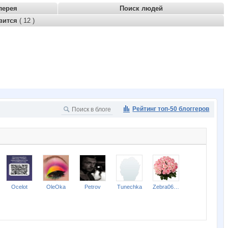
лерея
Поиск людей
вится
( 12 )
Рейтинг топ-50 блоггеров
Ocelot
OleOka
Petrov
Tunechka
Zebra0604