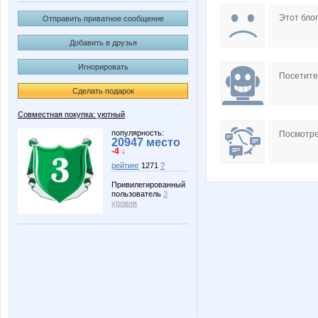
confessa*
d@rling*
Этот блог
Отправить приватное сообщение
Добавить в друзья
Игнорировать
ЯОляВ
Жужжж
Посетит
Сделать подарок
Совместная покупка: уютный
популярность:
Посмотре
20947 место
-4 ↓
рейтинг
1271
?
Привилегированный
пользователь
3
уровня