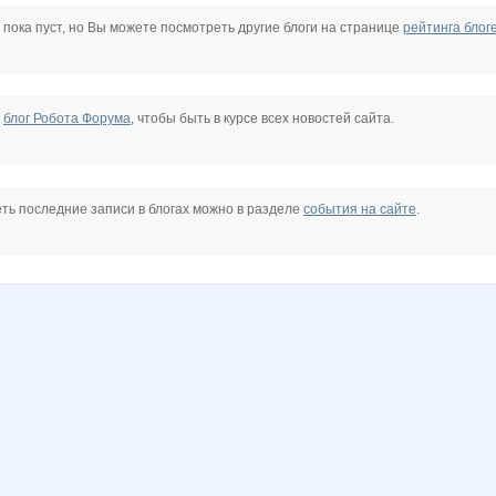
*
gardener1975
katyushenka1111
malu
ostrovska
Ботаник-НН
Доставка в Саров
 пока пуст, но Вы можете посмотреть другие блоги на странице
рейтинга блог
а
е
блог Робота Форума
, чтобы быть в курсе всех новостей сайта.
ть последние записи в блогах можно в разделе
события на сайте
.